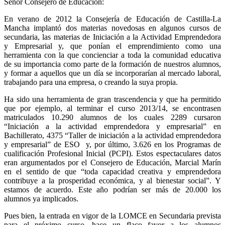
Señor Consejero de Educación:
En verano de 2012 la Consejería de Educación de Castilla-La
Mancha implantó dos materias novedosas en algunos cursos de
secundaria, las materias de Iniciación a la Actividad Emprendedora
y Empresarial y, que ponían el emprendimiento como una
herramienta con la que concienciar a toda la comunidad educativa
de su importancia como parte de la formación de nuestros alumnos,
y formar a aquellos que un día se incorporarían al mercado laboral,
trabajando para una empresa, o creando la suya propia.
Ha sido una herramienta de gran trascendencia y que ha permitido
que por ejemplo, al terminar el curso 2013/14, se encontrasen
matriculados 10.290 alumnos de los cuales 2289 cursaron
“Iniciación a la actividad emprendedora y empresarial” en
Bachillerato, 4375 “Taller de iniciación a la actividad emprendedora
y empresarial” de ESO y, por último, 3.626 en los Programas de
cualificación Profesional Inicial (PCPI). Estos espectaculares datos
eran argumentados por el Consejero de Educación, Marcial Marín
en el sentido de que “toda capacidad creativa y emprendedora
contribuye a la prosperidad económica, y al bienestar social”. Y
estamos de acuerdo. Este año podrían ser más de 20.000 los
alumnos ya implicados.
Pues bien, la entrada en vigor de la LOMCE en Secundaria prevista
para el próximo curso, hace un flaco favor a los alumnos