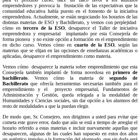
emprendedores y provoca la frustación de las expectativas que la
comunidad educativa había puesto en el fomento de la iniciativa
emprendedora. Actualmente, se están negociando los horarios de las
distintas materias de ESO y Bachillerato, y vemos con perplejidad
cómo en
tercero de la ESO
, desaparece el Taller de iniciativa
emprendedora y empresarial implantado por esta Consejería de
forma pionera y no existe opción a formación en el emprendimiento
en dicho curso. Vemos cómo en
cuarto de la ESO
, según las
materias que se elijan en las opciones de enseñanzas académicas o
aplicadas, desaparece el emprendimiento como materia.
Vemos cómo desaparece la materia sobre emprendimiento que esta
Consejería también implantó de forma novedosa en
primero de
bachillerato
. Vemos cómo la materia de
segundo de
Bachillerato
que ofrecía herramientas necesarias también para el
emprendimiento y el proyecto empresarial, Fundamentos de
Administración y Gestión, queda relegada a la modalidad de
Humanidades y Ciencias sociales, sin dar opción a los alumnos del
resto de modalidades a que la puedan elegir.
De modo que, Sr. Consejero, nos dirigimos a usted para evitar que
cometa este grave error, dado que aún se está a tiempo de arreglar el
horario referido a estas materias e incluir nuevamente aquellas que
desaparecen, algunas de las cuales han supuesto en estos dos años
un auténtico impulso a la formación del alumnado, que sin duda será