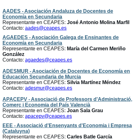
AADES - Asociación Andaluza de Docentes de
Economía en Secundaria
Representante en CEAPES:
José Antonio Molina Marfil
Contacto:
aades@ceapes.es
AGAEDES - Asociación Galega de Ensinantes de
Economía en Secundaria
Representante en CEAPES:
María del Carmen Meriño
González
Contacto:
agaedes@ceapes.es
ADESMUR - Asociación de Docentes de Economía en
Educación Secundaria de Murcia
Representante en CEAPES:
Silvia Martínez Méndez
Contacto:
adesmur@ceapes.es
APACEPV - Associació de Professors d'Administració,
Comerç i Economia del País Valencià
Representante en CEAPES:
Joan Sala Grau
Contacto:
apacepv@ceapes.es
EEE - Associació d'Ensenyants d'Economia i Empresa
(Cataluyna)
Representante en CEAPES:
Carles Batle García