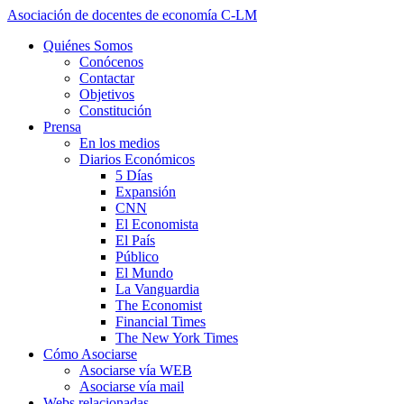
Asociación de docentes de economía C-LM
Quiénes Somos
Conócenos
Contactar
Objetivos
Constitución
Prensa
En los medios
Diarios Económicos
5 Días
Expansión
CNN
El Economista
El País
Público
El Mundo
La Vanguardia
The Economist
Financial Times
The New York Times
Cómo Asociarse
Asociarse vía WEB
Asociarse vía mail
Webs relacionadas