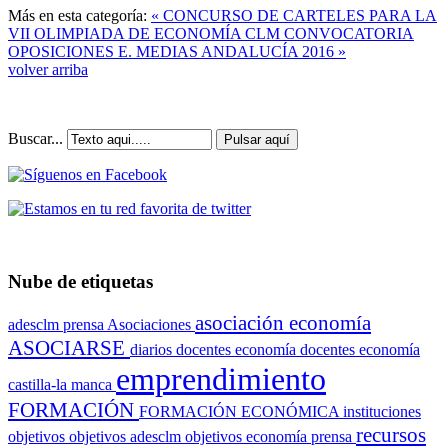
Más en esta categoría:
« CONCURSO DE CARTELES PARA LA
VII OLIMPIADA DE ECONOMÍA CLM
CONVOCATORIA
OPOSICIONES E. MEDIAS ANDALUCÍA 2016 »
volver arriba
Buscar...
Pulsar aquí
Nube de etiquetas
asociación economía
adesclm prensa
Asociaciones
ASOCIARSE
diarios
docentes economía
docentes economía
emprendimiento
castilla-la manca
FORMACIÓN
FORMACIÓN ECONÓMICA
instituciones
recursos
objetivos
objetivos adesclm
objetivos economía
prensa