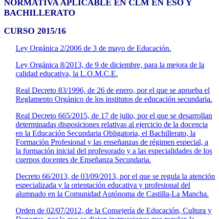
NORMATIVA APLICABLE EN CLM EN ESO Y
BACHILLERATO
CURSO 2015/16
Ley Orgánica 2/2006 de 3 de mayo de Educación.
Ley Orgánica 8/2013, de 9 de diciembre, para la mejora de la
calidad educativa, la L.O.M.C.E.
Real Decreto 83/1996, de 26 de enero, por el que se aprueba el
Reglamento Orgánico de los institutos de educación secundaria.
Real Decreto 665/2015, de 17 de julio, por el que se desarrollan
determinadas disposiciones relativas al ejercicio de la docencia
en la Educación Secundaria Obligatoria, el Bachillerato, la
Formación Profesional y las enseñanzas de régimen especial, a
la formación inicial del profesorado y a las especialidades de los
cuerpos docentes de Enseñanza Secundaria.
Decreto 66/2013, de 03/09/2013, por el que se regula la atención
especializada y la orientación educativa y profesional del
alumnado en la Comunidad Autónoma de Castilla-La Mancha.
Orden de 02/07/2012, de la Consejería de Educación, Cultura y