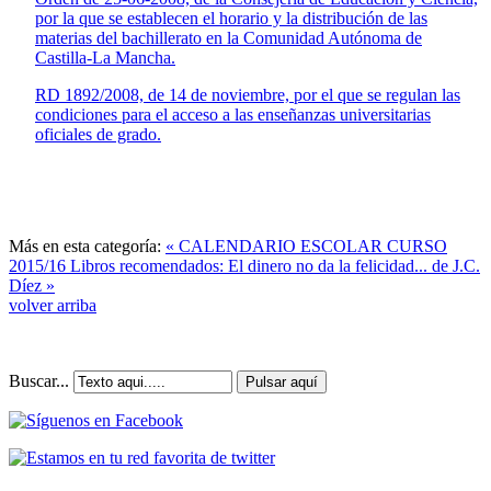
por la que se establecen el horario y la distribución de las
materias del bachillerato en la Comunidad Autónoma de
Castilla-La Mancha.
RD 1892/2008, de 14 de noviembre, por el que se regulan las
condiciones para el acceso a las enseñanzas universitarias
oficiales de grado.
Más en esta categoría:
« CALENDARIO ESCOLAR CURSO
2015/16
Libros recomendados: El dinero no da la felicidad... de J.C.
Díez »
volver arriba
Buscar...
Pulsar aquí