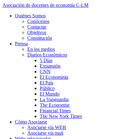
Asociación de docentes de economía C-LM
Quiénes Somos
Conócenos
Contactar
Objetivos
Constitución
Prensa
En los medios
Diarios Económicos
5 Días
Expansión
CNN
El Economista
El País
Público
El Mundo
La Vanguardia
The Economist
Financial Times
The New York Times
Cómo Asociarse
Asociarse vía WEB
Asociarse vía mail
Webs relacionadas