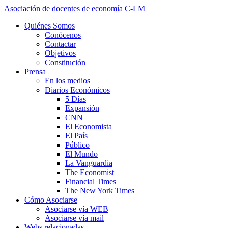
Asociación de docentes de economía C-LM
Quiénes Somos
Conócenos
Contactar
Objetivos
Constitución
Prensa
En los medios
Diarios Económicos
5 Días
Expansión
CNN
El Economista
El País
Público
El Mundo
La Vanguardia
The Economist
Financial Times
The New York Times
Cómo Asociarse
Asociarse vía WEB
Asociarse vía mail
Webs relacionadas