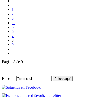
1
2
3
...
5
6
7
8
9
Página 8 de 9
Buscar...
Pulsar aquí