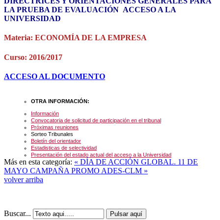
DIRECTRICES Y ORIENTACIONES GENERALES PARA
LA PRUEBA DE EVALUACIÓN ACCESO A LA
UNIVERSIDAD
Materia: ECONOMÍA DE LA EMPRESA
Curso: 2016/2017
ACCESO AL DOCUMENTO
OTRA INFORMACIÓN:
Información
Convocatoria de solicitud de participación en el tribunal
Próximas reuniones
Sorteo Tribunales
Boletín del orientador
Estadisticas de selectividad
Presentación del estado actual del acceso a la Universidad
Más en esta categoría:
« DÍA DE ACCIÓN GLOBAL. 11 DE
MAYO
CAMPAÑA PROMO ADES-CLM »
volver arriba
Buscar...
Pulsar aquí