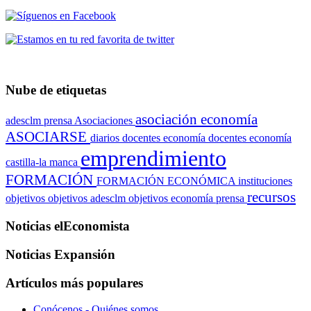
Nube de etiquetas
asociación economía
adesclm prensa
Asociaciones
ASOCIARSE
diarios
docentes economía
docentes economía
emprendimiento
castilla-la manca
FORMACIÓN
FORMACIÓN ECONÓMICA
instituciones
recursos
objetivos
objetivos adesclm
objetivos economía
prensa
Noticias elEconomista
Noticias Expansión
Artículos más populares
Conócenos - Quiénes somos