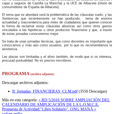
cajas y seguros de Castilla La Mancha) y la UCE de Albacete (Unión de
consumidores de España de Albacete).
El tema que se abordará será la problemática de las cláusulas suelo, y las
Sentencias que recientemente se han producido, tema de enorme
actualidad y trascendencia para miles de ciudadanos que quieren conocer
la forma de reclamar estas cláusulas abusivas así como otros gastos
vinculados a las hipotecas u otros productos financieros y que, a través
de estas jornadas conoceremos mejor.
Se trata de unas jornadas técnicas, que como docentes es importante que
conozcamos y más aún como usuarios, por lo que os recomendamos la
asistencia.
Las plazas son limitadas y el aforo también, de modo que si os interesa,
procurad puntualidad. No es preciso inscribirse.
PROGRAMA
(archivo adjunto):
Descargar archivos adjuntos:
II_Jornadas_FINANCIERAS_CLM.pdf
(3550 Descargas)
Más en esta categoría:
« RD 5/2016 SOBRE AMPLIACIÓN DEL
CALENDARIO DE AMPLICACIÓN DE LA L.O.M.C.E.
Propuesta de Actividad:"Libro Solidario". ONG MANÁ »
volver arriba