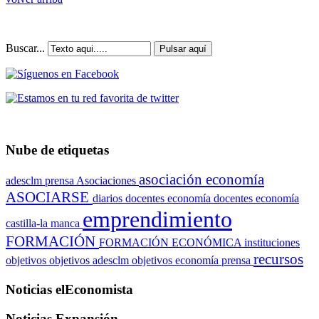
Buscar...
Pulsar aquí
Nube de etiquetas
asociación economía
adesclm prensa
Asociaciones
ASOCIARSE
diarios
docentes economía
docentes economía
emprendimiento
castilla-la manca
FORMACIÓN
FORMACIÓN ECONÓMICA
instituciones
recursos
objetivos
objetivos adesclm
objetivos economía
prensa
Noticias elEconomista
Noticias Expansión