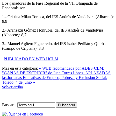
Los ganadores de la Fase Regional de la VII Olimpiada de
Economía son:
1.- Cristina Milán Tortosa, del IES Andrés de Vandelvira (Albacete):
8,9
2.- Aránzazu Gómez Honrubia, del IES Andrés de Vandelvira
(Albacete): 8,7
3.- Manuel Agüero Figueiredo, del IES Isabel Perillán y Quirós
(Campo de Criptana): 8,3
PUBLICADO EN WEB UCLM
Más en esta categoría:
« WEB recomendada por ADES-CLM:
"GANAS DE ESCRIBIR" de Juan Torres López.
APLAZADAS
las Jornadas Educativas de Empleo, Pobreza y Exclusión Social.
Toledo, 4 de junio »
volver arriba
Buscar...
Pulsar aquí