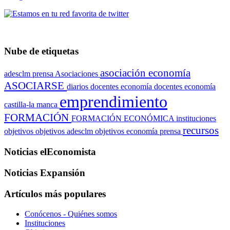
Nube de etiquetas
asociación economía
adesclm prensa
Asociaciones
ASOCIARSE
diarios
docentes economía
docentes economía
emprendimiento
castilla-la manca
FORMACIÓN
FORMACIÓN ECONÓMICA
instituciones
recursos
objetivos
objetivos adesclm
objetivos economía
prensa
Noticias elEconomista
Noticias Expansión
Artículos más populares
Conócenos - Quiénes somos
Instituciones