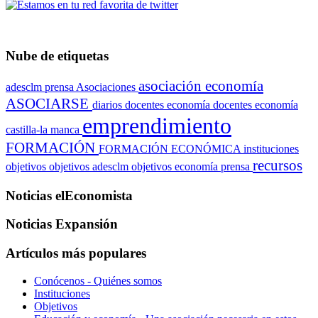
Nube de etiquetas
asociación economía
adesclm prensa
Asociaciones
ASOCIARSE
diarios
docentes economía
docentes economía
emprendimiento
castilla-la manca
FORMACIÓN
FORMACIÓN ECONÓMICA
instituciones
recursos
objetivos
objetivos adesclm
objetivos economía
prensa
Noticias elEconomista
Noticias Expansión
Artículos más populares
Conócenos - Quiénes somos
Instituciones
Objetivos