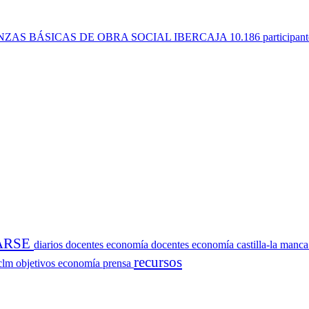
NZAS BÁSICAS DE OBRA SOCIAL IBERCAJA
10.186 participan
ARSE
diarios
docentes economía
docentes economía castilla-la manc
recursos
sclm
objetivos economía
prensa