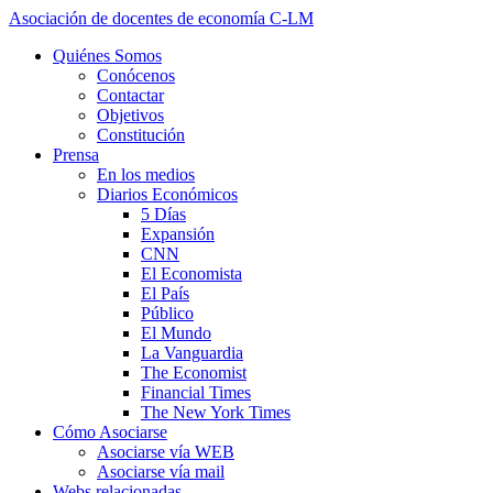
Asociación de docentes de economía C-LM
Quiénes Somos
Conócenos
Contactar
Objetivos
Constitución
Prensa
En los medios
Diarios Económicos
5 Días
Expansión
CNN
El Economista
El País
Público
El Mundo
La Vanguardia
The Economist
Financial Times
The New York Times
Cómo Asociarse
Asociarse vía WEB
Asociarse vía mail
Webs relacionadas