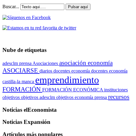
Buscar...
Pulsar aquí
Nube de etiquetas
asociación economía
adesclm prensa
Asociaciones
ASOCIARSE
diarios
docentes economía
docentes economía
emprendimiento
castilla-la manca
FORMACIÓN
FORMACIÓN ECONÓMICA
instituciones
recursos
objetivos
objetivos adesclm
objetivos economía
prensa
Noticias elEconomista
Noticias Expansión
Artículos más populares