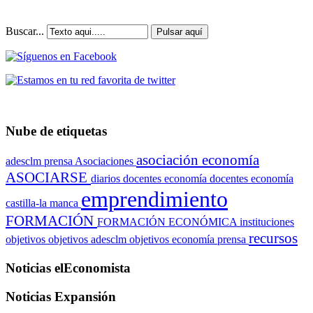
Buscar...
Pulsar aquí
Nube de etiquetas
asociación economía
adesclm prensa
Asociaciones
ASOCIARSE
diarios
docentes economía
docentes economía
emprendimiento
castilla-la manca
FORMACIÓN
FORMACIÓN ECONÓMICA
instituciones
recursos
objetivos
objetivos adesclm
objetivos economía
prensa
Noticias elEconomista
Noticias Expansión